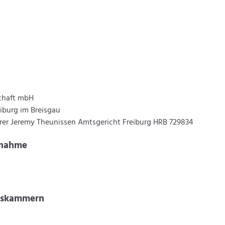
chaft mbH
eiburg im Breisgau
rer Jeremy Theunissen Amtsgericht Freiburg HRB 729834
fnahme
ltskammern