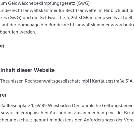
n zum Geldwäschebekämpfungsgesetz (GwG)
ndesrechtsanwaltskammer für Rechtsanwälte im Hinblick auf die
 (GwG) und die Geldwäsche, § 261 StGB in der jeweils aktuell 
t auf der Homepage der Bundesrechtsanwaltskammer www.brak.de,
abgerufen werden.
on
 Inhalt dieser Website
Theunissen Rechtsanwaltsgesellschaft mbH Kartäuserstraße 51A 
rer
aiffeisenplatz 1, 65189 Wiesbaden Der räumliche Geltungsbereich
nd sowie im europäischen Ausland im Zusammenhang mit der Bera
sicherungsschutz genügt mindestens den Anforderungen der Vorg