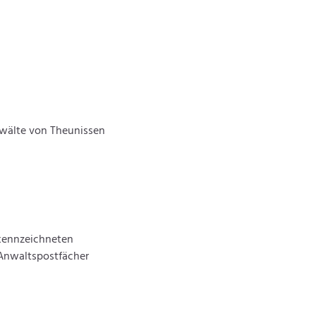
nwälte von Theunissen
ekennzeichneten
 Anwaltspostfächer